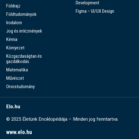
Development
Földrajz
Figma – UI/UX Design
Földtudományok
Irodalom
Jog és intézmények
Kémia
Környezet
Közgazdaságtan és
gazdálkodás
Matematika
Művészet
Orvostudomány
Elo.hu
© 2025 Életünk Enciklopédiája – Minden jog fenntartva.
www.elo.hu