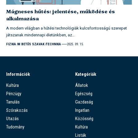
Mágneses hűtés: jelentése, működése és
alkalmazása
A modern világban a hűtési technológiák kulcsfontosságú szerepet
játszanak mindennapi életünkben, az…
FIZIKA
M BETŰS SZAVAK
TECHNIKA
2025. 09. 15.
Információk
Kategóriák
Kultúra
Állatok
Pénzügy
Egészség
Tanulás
Gazdaság
Szórakozás
Ingatlan
Utazás
Közösség
Tudomány
Kultúra
Listák