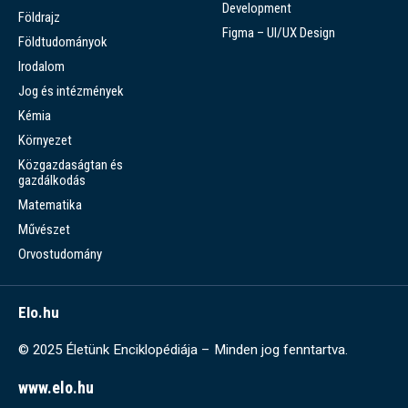
Development
Földrajz
Figma – UI/UX Design
Földtudományok
Irodalom
Jog és intézmények
Kémia
Környezet
Közgazdaságtan és
gazdálkodás
Matematika
Művészet
Orvostudomány
Elo.hu
© 2025 Életünk Enciklopédiája – Minden jog fenntartva.
www.elo.hu