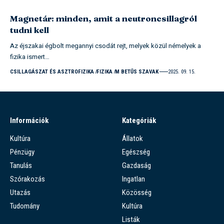
Magnetár: minden, amit a neutroncsillagról
tudni kell
Az éjszakai égbolt megannyi csodát rejt, melyek közül némelyek a
fizika ismert…
CSILLAGÁSZAT ÉS ASZTROFIZIKA
FIZIKA
M BETŰS SZAVAK
2025. 09. 15.
Információk
Kategóriák
Kultúra
Állatok
Pénzügy
Egészség
Tanulás
Gazdaság
Szórakozás
Ingatlan
Utazás
Közösség
Tudomány
Kultúra
Listák