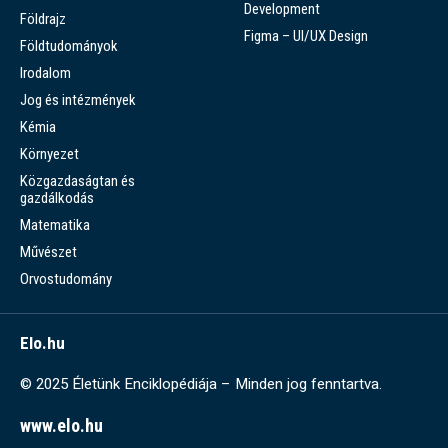
Development
Földrajz
Figma – UI/UX Design
Földtudományok
Irodalom
Jog és intézmények
Kémia
Környezet
Közgazdaságtan és
gazdálkodás
Matematika
Művészet
Orvostudomány
Elo.hu
© 2025 Életünk Enciklopédiája – Minden jog fenntartva.
www.elo.hu