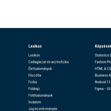
Lexikon
Képzése
Lexikon
Statistics
Csillagászat és asztrofizika
Fashion P
Élettudományok
HTML & C
Filozófia
Business A
Fizika
Android 12
Földrajz
Figma – UI
Földtudományok
Irodalom
Jog és intézmények