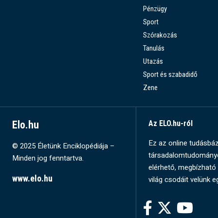
Pénzügy
Sport
Szórakozás
Tanulás
Utazás
Sport és szabadidő
Zene
Elo.hu
Az ELO.hu-ról
Ez az online tudásbázi
© 2025 Életünk Enciklopédiája –
társadalomtudományok
Minden jog fenntartva.
elérhető, megbízható 
www.elo.hu
világ csodáit velünk e