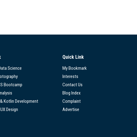
k
Quick Link
 Data Science
My Bookmark
hotography
Interests
SS Bootcamp
Contact Us
nalysis
Blog Index
 & Kotlin Development
Complaint
/UX Design
Advertise