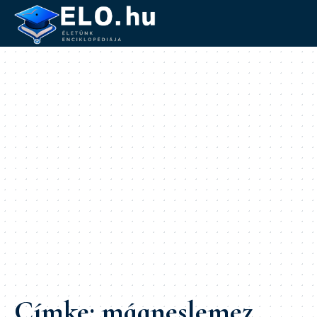
Címke:
mágneslemez