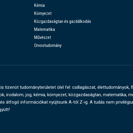
Kémia
Környezet
Közgazdaságtan és gazdálkodás
Matematika
Művészet
Orvostudomány
s tizenöt tudományterületet ölel fel: csillagászat, élettudományok, f
, irodalom, jog, kémia, környezet, közgazdaságtan, matematika, 
és átfogó információkat nyújtsunk A-tól Z-ig. A tudás nem privilégi
gyütt!