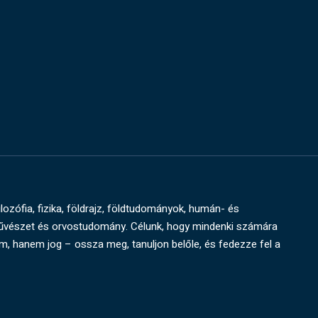
ilozófia, fizika, földrajz, földtudományok, humán- és
művészet és orvostudomány. Célunk, hogy mindenki számára
um, hanem jog – ossza meg, tanuljon belőle, és fedezze fel a