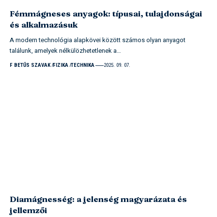
Fémmágneses anyagok: típusai, tulajdonságai
és alkalmazásuk
A modern technológia alapkövei között számos olyan anyagot
találunk, amelyek nélkülözhetetlenek a…
F BETŰS SZAVAK
FIZIKA
TECHNIKA
2025. 09. 07.
Diamágnesség: a jelenség magyarázata és
jellemzői