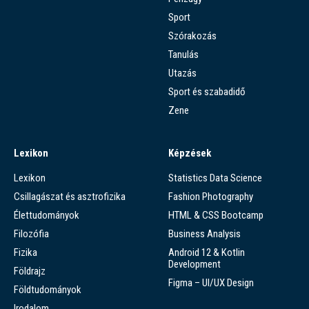
Sport
Szórakozás
Tanulás
Utazás
Sport és szabadidő
Zene
Lexikon
Képzések
Lexikon
Statistics Data Science
Csillagászat és asztrofizika
Fashion Photography
Élettudományok
HTML & CSS Bootcamp
Filozófia
Business Analysis
Fizika
Android 12 & Kotlin
Development
Földrajz
Figma – UI/UX Design
Földtudományok
Irodalom