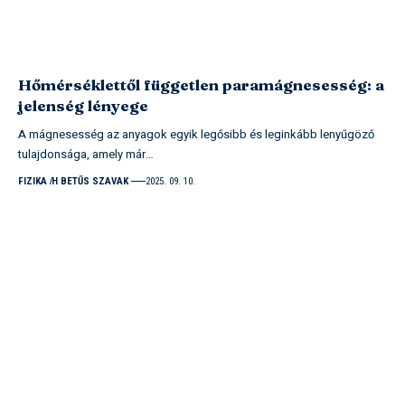
Hőmérséklettől független paramágnesesség: a
jelenség lényege
A mágnesesség az anyagok egyik legősibb és leginkább lenyűgöző
tulajdonsága, amely már…
FIZIKA
H BETŰS SZAVAK
2025. 09. 10.