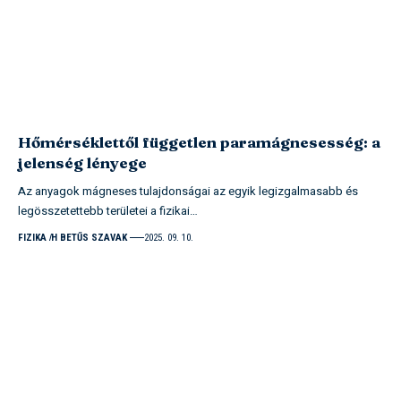
Hőmérséklettől független paramágnesesség: a
jelenség lényege
Az anyagok mágneses tulajdonságai az egyik legizgalmasabb és
legösszetettebb területei a fizikai…
FIZIKA
H BETŰS SZAVAK
2025. 09. 10.