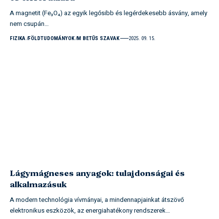
A magnetit (Fe₃O₄) az egyik legősibb és legérdekesebb ásvány, amely
nem csupán…
FIZIKA
FÖLDTUDOMÁNYOK
M BETŰS SZAVAK
2025. 09. 15.
Lágymágneses anyagok: tulajdonságai és
alkalmazásuk
A modern technológia vívmányai, a mindennapjainkat átszövő
elektronikus eszközök, az energiahatékony rendszerek…