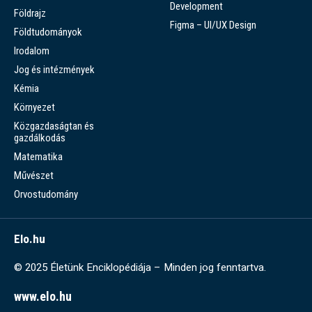
Development
Földrajz
Figma – UI/UX Design
Földtudományok
Irodalom
Jog és intézmények
Kémia
Környezet
Közgazdaságtan és
gazdálkodás
Matematika
Művészet
Orvostudomány
Elo.hu
© 2025 Életünk Enciklopédiája – Minden jog fenntartva.
www.elo.hu