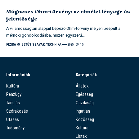
Mágneses Ohm-törvény: az elmélet lényege és
jelentősége
A villamosságtan alapjait képező Ohm-törvény mélyen beépült a
mérnöki gondolkodásba, hiszen egyszerű,…
FIZIKA
M BETŰS SZAVAK
TECHNIKA
2025. 09. 15.
Információk
Kategóriák
Kultúra
Állatok
Pénzügy
Egészség
Tanulás
Gazdaság
Szórakozás
Ingatlan
Utazás
Közösség
Tudomány
Kultúra
Listák