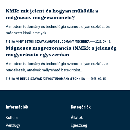
NMR: mit jelent és hogyan működik a
mágneses magrezonancia?
A modern tudomány és technológia számos olyan eszközt és
módszert kínál, amelyek…
FIZIKA
N-NY BETŰS SZAVAK
ORVOSTUDOMÁNY
TECHNIKA
2025. 09. 19.
Mágneses magrezonancia (NMR): a jelenség
magyarázata egyszerűen
A modern tudomány és technológia számos olyan eszközzel
rendelkezik, amelyek mélyreható betekintést…
FIZIKA
M BETŰS SZAVAK
ORVOSTUDOMÁNY
TECHNIKA
2025. 09. 15.
Információk
Kategóriák
Kultúra
Állatok
Pénzügy
Egészség