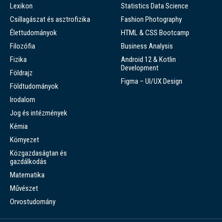
Lexikon
Statistics Data Science
Csillagászat és asztrofizika
Fashion Photography
Élettudományok
HTML & CSS Bootcamp
Filozófia
Business Analysis
Fizika
Android 12 & Kotlin
Development
Földrajz
Figma – UI/UX Design
Földtudományok
Irodalom
Jog és intézmények
Kémia
Környezet
Közgazdaságtan és
gazdálkodás
Matematika
Művészet
Orvostudomány