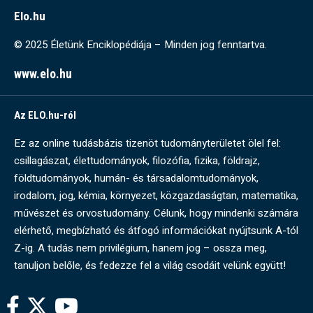
Elo.hu
© 2025 Életünk Enciklopédiája – Minden jog fenntartva.
www.elo.hu
Az ELO.hu-ról
Ez az online tudásbázis tizenöt tudományterületet ölel fel:
csillagászat, élettudományok, filozófia, fizika, földrajz,
földtudományok, humán- és társadalomtudományok,
irodalom, jog, kémia, környezet, közgazdaságtan, matematika,
művészet és orvostudomány. Célunk, hogy mindenki számára
elérhető, megbízható és átfogó információkat nyújtsunk A-tól
Z-ig. A tudás nem privilégium, hanem jog – ossza meg,
tanuljon belőle, és fedezze fel a világ csodáit velünk együtt!