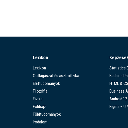
Lexikon
Képzése
Lexikon
Statistics
Csillagászat és asztrofizika
Fashion P
Élettudományok
HTML & C
Filozófia
Business A
Fizika
Android 12
Földrajz
Figma – UI
Földtudományok
Irodalom