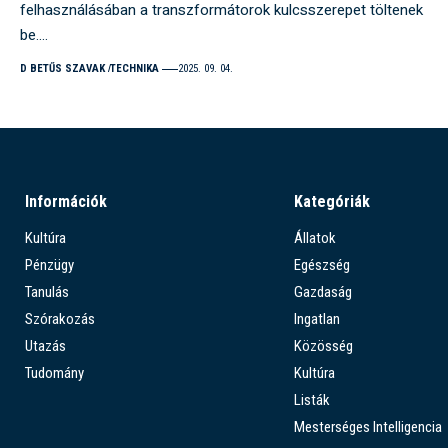
felhasználásában a transzformátorok kulcsszerepet töltenek
be.…
D BETŰS SZAVAK
TECHNIKA
2025. 09. 04.
Információk
Kategóriák
Kultúra
Állatok
Pénzügy
Egészség
Tanulás
Gazdaság
Szórakozás
Ingatlan
Utazás
Közösség
Tudomány
Kultúra
Listák
Mesterséges Intelligencia