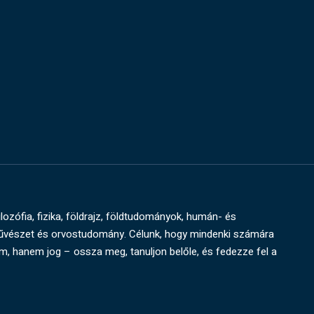
ilozófia, fizika, földrajz, földtudományok, humán- és
művészet és orvostudomány. Célunk, hogy mindenki számára
um, hanem jog – ossza meg, tanuljon belőle, és fedezze fel a