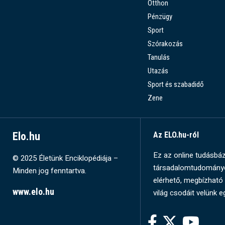
Otthon
Pénzügy
Sport
Szórakozás
Tanulás
Utazás
Sport és szabadidő
Zene
Elo.hu
Az ELO.hu-ról
Ez az online tudásbázi
© 2025 Életünk Enciklopédiája –
társadalomtudományok
Minden jog fenntartva.
elérhető, megbízható 
www.elo.hu
világ csodáit velünk e