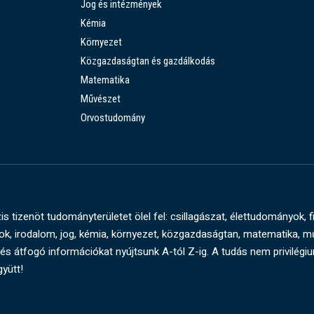
Jog és intézmények
Kémia
Környezet
Közgazdaságtan és gazdálkodás
Matematika
Művészet
Orvostudomány
s tizenöt tudományterületet ölel fel: csillagászat, élettudományok, f
, irodalom, jog, kémia, környezet, közgazdaságtan, matematika, 
és átfogó információkat nyújtsunk A-tól Z-ig. A tudás nem privilégi
gyütt!