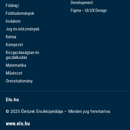
Development
Földrajz
Figma – UI/UX Design
Földtudományok
Irodalom
Jog és intézmények
Kémia
Környezet
Közgazdaságtan és
gazdálkodás
Matematika
Művészet
Orvostudomány
Elo.hu
© 2025 Életünk Enciklopédiája – Minden jog fenntartva.
www.elo.hu