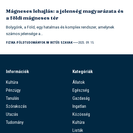
Mágneses lehajlás: a jelenség magyarázata és
a földi mágneses tér
Bolygónk, a Föld, egy hatalmas és komplex rendszer, amelynek
számos jelensége a…
FIZIKA
FÖLDTUDOMÁNYOK
M BETŰS SZAVAK
2025. 09. 15.
Információk
Kategóriák
Kultúra
Állatok
Pénzügy
Egészség
Tanulás
Gazdaság
Szórakozás
Ingatlan
Utazás
Közösség
Tudomány
Kultúra
Listák