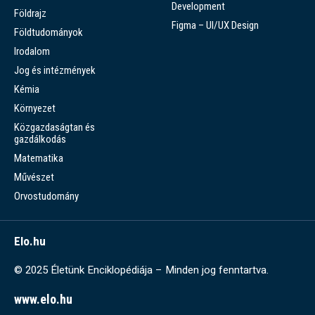
Development
Földrajz
Figma – UI/UX Design
Földtudományok
Irodalom
Jog és intézmények
Kémia
Környezet
Közgazdaságtan és
gazdálkodás
Matematika
Művészet
Orvostudomány
Elo.hu
© 2025 Életünk Enciklopédiája – Minden jog fenntartva.
www.elo.hu