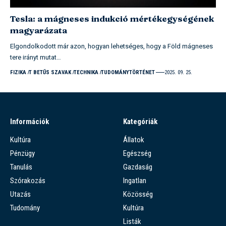
Tesla: a mágneses indukció mértékegységének
magyarázata
Elgondolkodott már azon, hogyan lehetséges, hogy a Föld mágneses
tere irányt mutat…
FIZIKA
T BETŰS SZAVAK
TECHNIKA
TUDOMÁNYTÖRTÉNET
2025. 09. 25.
Információk
Kategóriák
Kultúra
Állatok
Pénzügy
Egészség
Tanulás
Gazdaság
Szórakozás
Ingatlan
Utazás
Közösség
Tudomány
Kultúra
Listák