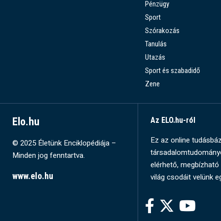
Pénzügy
Sport
Szórakozás
Tanulás
Utazás
Sport és szabadidő
Zene
Elo.hu
Az ELO.hu-ról
Ez az online tudásbázi
© 2025 Életünk Enciklopédiája –
társadalomtudományok
Minden jog fenntartva.
elérhető, megbízható 
www.elo.hu
világ csodáit velünk e