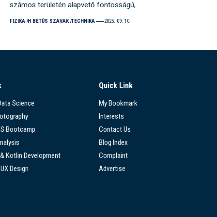
számos területén alapvető fontosságú,…
FIZIKA
H BETŰS SZAVAK
TECHNIKA
2025. 09. 10.
k
Quick Link
 Data Science
My Bookmark
hotography
Interests
SS Bootcamp
Contact Us
nalysis
Blog Index
 & Kotlin Development
Complaint
/UX Design
Advertise