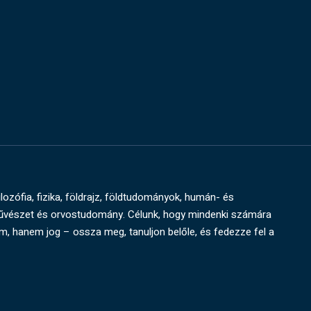
ilozófia, fizika, földrajz, földtudományok, humán- és
művészet és orvostudomány. Célunk, hogy mindenki számára
um, hanem jog – ossza meg, tanuljon belőle, és fedezze fel a