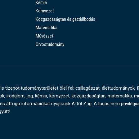
Kémia
Környezet
Közgazdaságtan és gazdálkodás
Matematika
Művészet
Orvostudomány
s tizenöt tudományterületet ölel fel: csillagászat, élettudományok, f
, irodalom, jog, kémia, környezet, közgazdaságtan, matematika, 
és átfogó információkat nyújtsunk A-tól Z-ig. A tudás nem privilégi
gyütt!