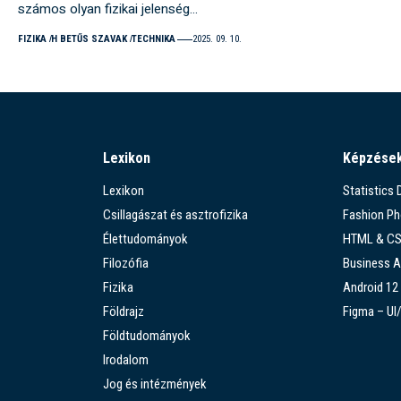
számos olyan fizikai jelenség…
FIZIKA
H BETŰS SZAVAK
TECHNIKA
2025. 09. 10.
Lexikon
Képzése
Lexikon
Statistics
Csillagászat és asztrofizika
Fashion P
Élettudományok
HTML & C
Filozófia
Business A
Fizika
Android 12
Földrajz
Figma – UI
Földtudományok
Irodalom
Jog és intézmények