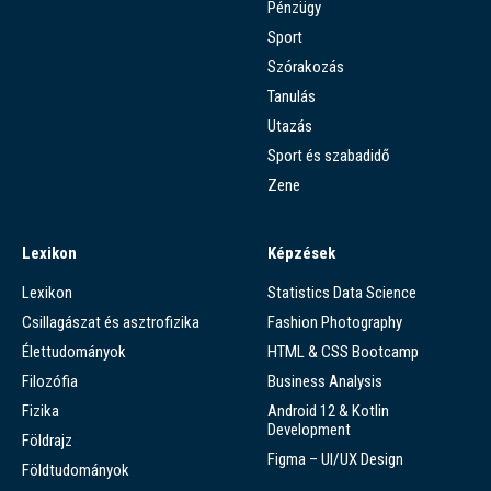
Pénzügy
Sport
Szórakozás
Tanulás
Utazás
Sport és szabadidő
Zene
Lexikon
Képzések
Lexikon
Statistics Data Science
Csillagászat és asztrofizika
Fashion Photography
Élettudományok
HTML & CSS Bootcamp
Filozófia
Business Analysis
Fizika
Android 12 & Kotlin
Development
Földrajz
Figma – UI/UX Design
Földtudományok