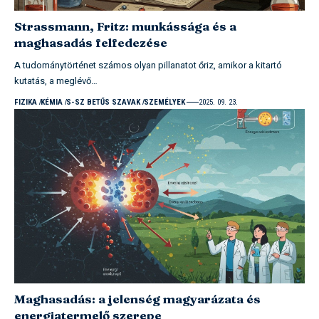
Strassmann, Fritz: munkássága és a
maghasadás felfedezése
A tudománytörténet számos olyan pillanatot őriz, amikor a kitartó
kutatás, a meglévő…
FIZIKA
KÉMIA
S-SZ BETŰS SZAVAK
SZEMÉLYEK
2025. 09. 23.
Maghasadás: a jelenség magyarázata és
energiatermelő szerepe