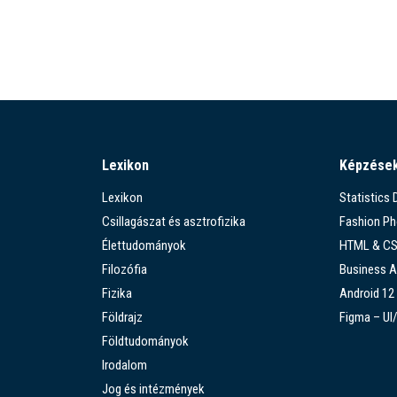
Lexikon
Képzése
Lexikon
Statistics
Csillagászat és asztrofizika
Fashion P
Élettudományok
HTML & C
Filozófia
Business A
Fizika
Android 12
Földrajz
Figma – UI
Földtudományok
Irodalom
Jog és intézmények