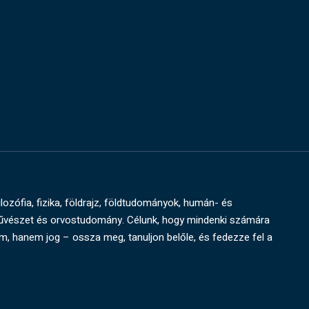
ilozófia, fizika, földrajz, földtudományok, humán- és
művészet és orvostudomány. Célunk, hogy mindenki számára
um, hanem jog – ossza meg, tanuljon belőle, és fedezze fel a