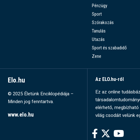
Pénzügy
Sport
Szórakozás
Tanulás
Utazás
Sport és szabadidő
Zene
Elo.hu
Az ELO.hu-ról
Ez az online tudásbázi
© 2025 Életünk Enciklopédiája –
társadalomtudományok
Minden jog fenntartva.
elérhető, megbízható 
www.elo.hu
világ csodáit velünk e