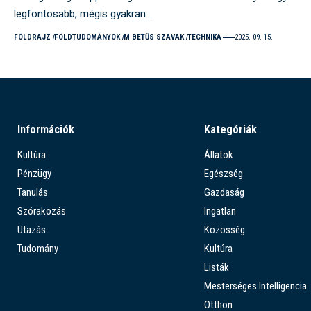
legfontosabb, mégis gyakran…
FÖLDRAJZ
FÖLDTUDOMÁNYOK
M BETŰS SZAVAK
TECHNIKA
2025. 09. 15.
Információk
Kategóriák
Kultúra
Állatok
Pénzügy
Egészség
Tanulás
Gazdaság
Szórakozás
Ingatlan
Utazás
Közösség
Tudomány
Kultúra
Listák
Mesterséges Intelligencia
Otthon