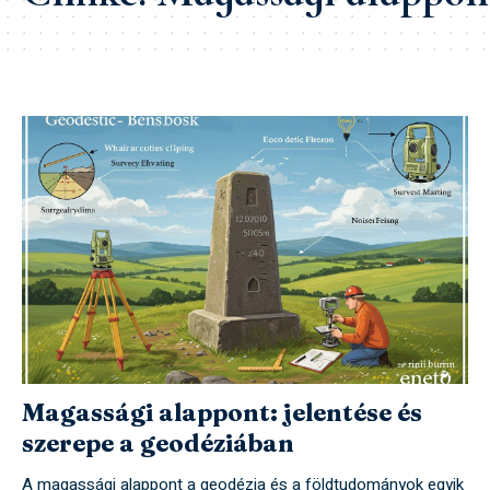
Magassági alappont: jelentése és
szerepe a geodéziában
A magassági alappont a geodézia és a földtudományok egyik