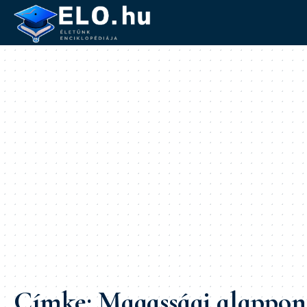
Címke:
Magassági alappon