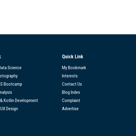
k
Quick Link
 Data Science
My Bookmark
hotography
Interests
SS Bootcamp
Contact Us
nalysis
Blog Index
 & Kotlin Development
Complaint
/UX Design
Advertise