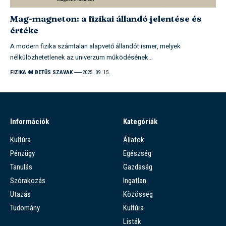
Mag-magneton: a fizikai állandó jelentése és
értéke
A modern fizika számtalan alapvető állandót ismer, melyek
nélkülözhetetlenek az univerzum működésének…
FIZIKA
M BETŰS SZAVAK
2025. 09. 15.
Információk
Kategóriák
Kultúra
Állatok
Pénzügy
Egészség
Tanulás
Gazdaság
Szórakozás
Ingatlan
Utazás
Közösség
Tudomány
Kultúra
Listák