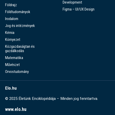
Development
Földrajz
Figma – UI/UX Design
Földtudományok
Irodalom
Jog és intézmények
Kémia
Környezet
Közgazdaságtan és
gazdálkodás
Matematika
Művészet
Orvostudomány
Elo.hu
© 2025 Életünk Enciklopédiája – Minden jog fenntartva.
www.elo.hu