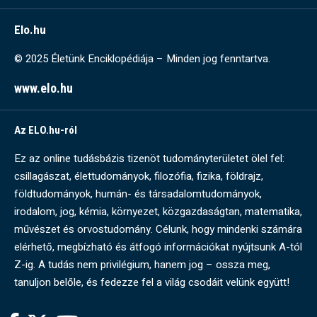
Elo.hu
© 2025 Életünk Enciklopédiája – Minden jog fenntartva.
www.elo.hu
Az ELO.hu-ról
Ez az online tudásbázis tizenöt tudományterületet ölel fel:
csillagászat, élettudományok, filozófia, fizika, földrajz,
földtudományok, humán- és társadalomtudományok,
irodalom, jog, kémia, környezet, közgazdaságtan, matematika,
művészet és orvostudomány. Célunk, hogy mindenki számára
elérhető, megbízható és átfogó információkat nyújtsunk A-tól
Z-ig. A tudás nem privilégium, hanem jog – ossza meg,
tanuljon belőle, és fedezze fel a világ csodáit velünk együtt!