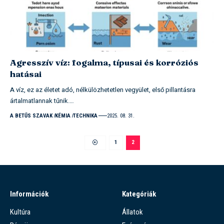
Agresszív víz: fogalma, típusai és korróziós
hatásai
A víz, ez az életet adó, nélkülözhetetlen vegyület, első pillantásra
ártalmatlannak tűnik.…
A BETŰS SZAVAK
KÉMIA
TECHNIKA
2025. 08. 31.
1
2
Információk
Kategóriák
Kultúra
Állatok