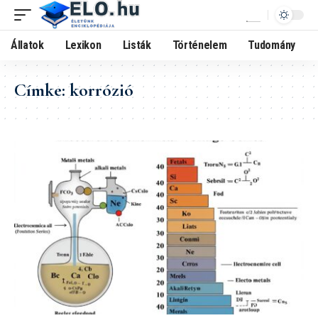
Állatok
Lexikon
Listák
Történelem
Tudomány
Címke:
korrózió