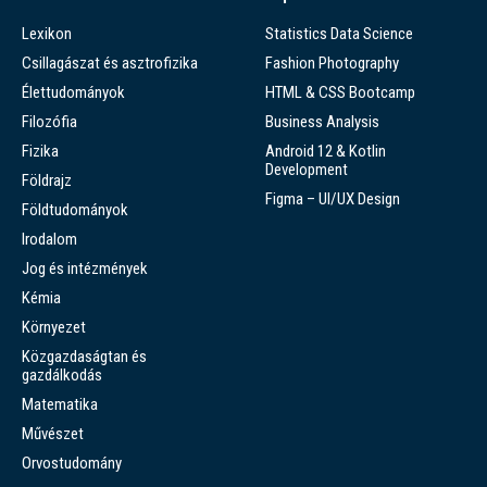
Lexikon
Statistics Data Science
Csillagászat és asztrofizika
Fashion Photography
Élettudományok
HTML & CSS Bootcamp
Filozófia
Business Analysis
Fizika
Android 12 & Kotlin
Development
Földrajz
Figma – UI/UX Design
Földtudományok
Irodalom
Jog és intézmények
Kémia
Környezet
Közgazdaságtan és
gazdálkodás
Matematika
Művészet
Orvostudomány