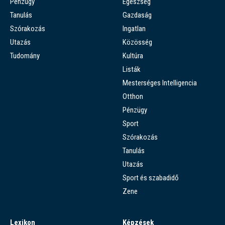
Pénzügy
Egészség
Tanulás
Gazdaság
Szórakozás
Ingatlan
Utazás
Közösség
Tudomány
Kultúra
Listák
Mesterséges Intelligencia
Otthon
Pénzügy
Sport
Szórakozás
Tanulás
Utazás
Sport és szabadidő
Zene
Lexikon
Képzések