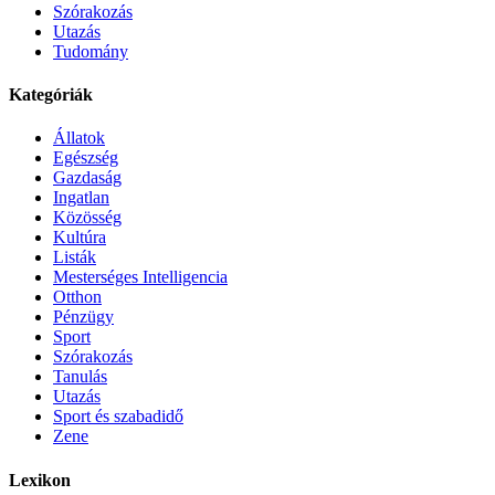
Szórakozás
Utazás
Tudomány
Kategóriák
Állatok
Egészség
Gazdaság
Ingatlan
Közösség
Kultúra
Listák
Mesterséges Intelligencia
Otthon
Pénzügy
Sport
Szórakozás
Tanulás
Utazás
Sport és szabadidő
Zene
Lexikon