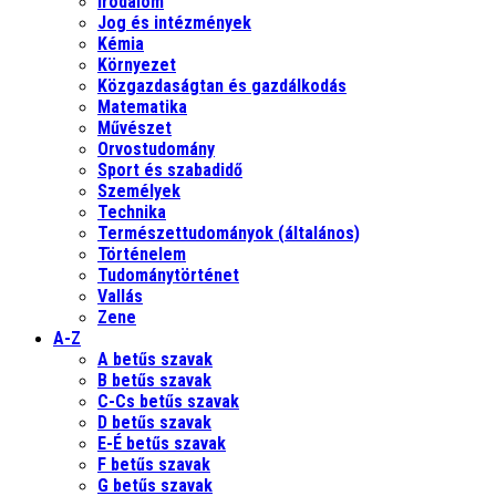
Irodalom
Jog és intézmények
Kémia
Környezet
Közgazdaságtan és gazdálkodás
Matematika
Művészet
Orvostudomány
Sport és szabadidő
Személyek
Technika
Természettudományok (általános)
Történelem
Tudománytörténet
Vallás
Zene
A-Z
A betűs szavak
B betűs szavak
C-Cs betűs szavak
D betűs szavak
E-É betűs szavak
F betűs szavak
G betűs szavak