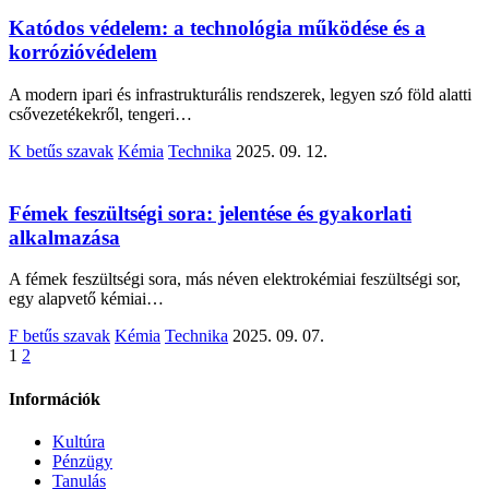
Katódos védelem: a technológia működése és a
korrózióvédelem
A modern ipari és infrastrukturális rendszerek, legyen szó föld alatti
csővezetékekről, tengeri…
K betűs szavak
Kémia
Technika
2025. 09. 12.
Fémek feszültségi sora: jelentése és gyakorlati
alkalmazása
A fémek feszültségi sora, más néven elektrokémiai feszültségi sor,
egy alapvető kémiai…
F betűs szavak
Kémia
Technika
2025. 09. 07.
1
2
Információk
Kultúra
Pénzügy
Tanulás