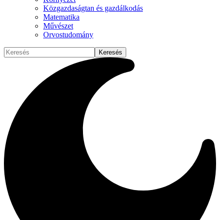
Közgazdaságtan és gazdálkodás
Matematika
Művészet
Orvostudomány