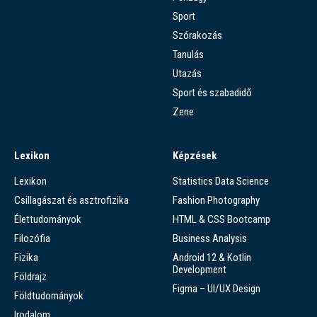
Sport
Szórakozás
Tanulás
Utazás
Sport és szabadidő
Zene
Lexikon
Képzések
Lexikon
Statistics Data Science
Csillagászat és asztrofizika
Fashion Photography
Élettudományok
HTML & CSS Bootcamp
Filozófia
Business Analysis
Fizika
Android 12 & Kotlin
Development
Földrajz
Figma – UI/UX Design
Földtudományok
Irodalom