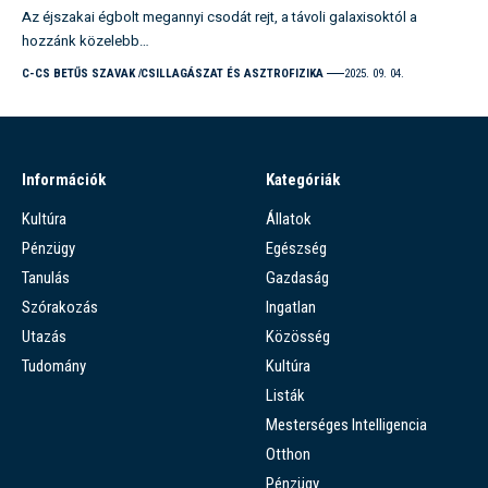
Az éjszakai égbolt megannyi csodát rejt, a távoli galaxisoktól a
hozzánk közelebb…
C-CS BETŰS SZAVAK
CSILLAGÁSZAT ÉS ASZTROFIZIKA
2025. 09. 04.
Információk
Kategóriák
Kultúra
Állatok
Pénzügy
Egészség
Tanulás
Gazdaság
Szórakozás
Ingatlan
Utazás
Közösség
Tudomány
Kultúra
Listák
Mesterséges Intelligencia
Otthon
Pénzügy