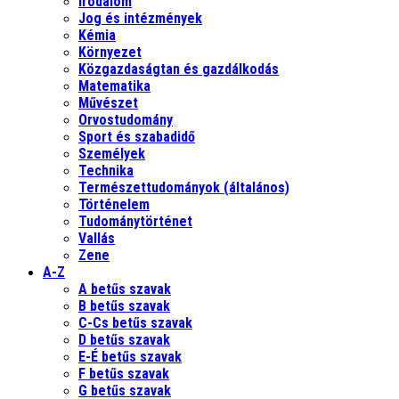
Irodalom
Jog és intézmények
Kémia
Környezet
Közgazdaságtan és gazdálkodás
Matematika
Művészet
Orvostudomány
Sport és szabadidő
Személyek
Technika
Természettudományok (általános)
Történelem
Tudománytörténet
Vallás
Zene
A-Z
A betűs szavak
B betűs szavak
C-Cs betűs szavak
D betűs szavak
E-É betűs szavak
F betűs szavak
G betűs szavak