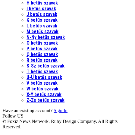
H betűs szavak
I betűs szavak
J betűs szavak
K betűs szavak
L betűs szavak
M betűs szavak
N-Ny betűs szavak
O betűs szavak
P betűs szavak
Q betűs szavak
R betűs szavak
S-Sz betűs szavak
T betűs szavak
U-Ü betűs szavak
V betűs szavak
W betűs szavak
X-Y betűs szavak
Z-Zs betűs szavak
Have an existing account?
Sign In
Follow US
© Foxiz News Network. Ruby Design Company. All Rights
Reserved.