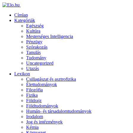
Címlap
Kategóriák
Egészség
Kultúra
Mesterséges Intelligencia
Pénzügy
Szórakozás
Tanulás
Tudomány
Uncategorized
Utazás
Lexikon
Csillagászat és asztrofizika
Élettudományok
Filozófia
Fizika
Földrajz
Földtudományok
Humán- és társadalomtudományok
Irodalom
Jog és intézmények
Kémia
Környezet