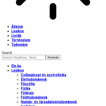
Állatok
Lexikon
Listák
Történelem
Tudomány
Search
Elo.hu
Lexikon
Csillagászat és asztrofizika
Élettudományok
Filozófia
Fizika
Földrajz
Földtudományok
Humán- és társadalomtudományok