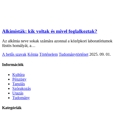
Alkimisták: kik voltak és mivel foglalkoztak?
Az alkímia neve sokak számára azonnal a középkori laboratóriumok
füstös homályát, a…
A betűs szavak
Kémia
Történelem
Tudománytörténet
2025. 09. 01.
Információk
Kultúra
Pénzügy
Tanulás
Szórakozás
Utazás
Tudomány
Kategóriák