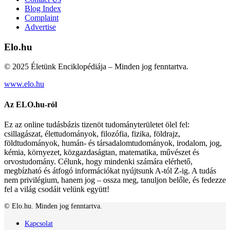
Blog Index
Complaint
Advertise
Elo.hu
© 2025 Életünk Enciklopédiája – Minden jog fenntartva.
www.elo.hu
Az ELO.hu-ról
Ez az online tudásbázis tizenöt tudományterületet ölel fel:
csillagászat, élettudományok, filozófia, fizika, földrajz,
földtudományok, humán- és társadalomtudományok, irodalom, jog,
kémia, környezet, közgazdaságtan, matematika, művészet és
orvostudomány. Célunk, hogy mindenki számára elérhető,
megbízható és átfogó információkat nyújtsunk A-tól Z-ig. A tudás
nem privilégium, hanem jog – ossza meg, tanuljon belőle, és fedezze
fel a világ csodáit velünk együtt!
© Elo.hu. Minden jog fenntartva.
Kapcsolat