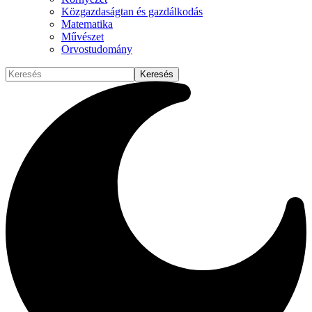
Közgazdaságtan és gazdálkodás
Matematika
Művészet
Orvostudomány