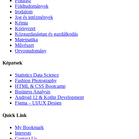
Földrajz
Földtudományok
Irodalom
Jog és intézmények
Kémia
Környezet
Közgazdaságtan és gazdálkodás
Matematika
Művészet
Orvostudomány
Képzések
Statistics Data Science
Fashion Photography
HTML & CSS Bootcamp
Business Analysis
Android 12 & Kotlin Development
Figma – UI/UX Design
Quick Link
My Bookmark
Interests
Contact Us