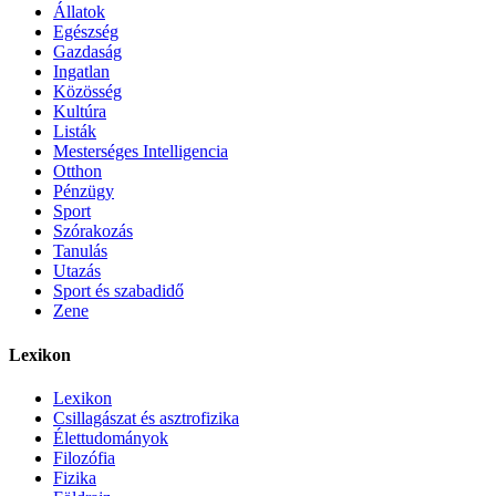
Állatok
Egészség
Gazdaság
Ingatlan
Közösség
Kultúra
Listák
Mesterséges Intelligencia
Otthon
Pénzügy
Sport
Szórakozás
Tanulás
Utazás
Sport és szabadidő
Zene
Lexikon
Lexikon
Csillagászat és asztrofizika
Élettudományok
Filozófia
Fizika