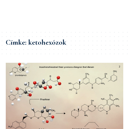
Címke:
ketohexózok