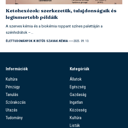
Ketohexózok: szerkezetük, tulajdonságaik és
legismertebb példáik
A szerves kémia és a biokémia roppant színes palettáján a
szénhidrátok –…
ÉLETTUDOMÁNYOK
K BETŰS SZAVAK
KÉMIA
2025. 09. 13.
Információk
Kategóriák
Kultúra
Állatok
Pénzügy
Egészség
Tanulás
Gazdaság
Szórakozás
Ingatlan
Utazás
Közösség
Tudomány
Kultúra
Listák