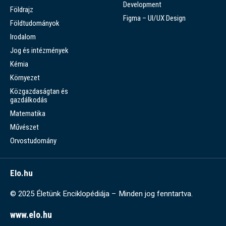
Development
Földrajz
Figma – UI/UX Design
Földtudományok
Irodalom
Jog és intézmények
Kémia
Környezet
Közgazdaságtan és
gazdálkodás
Matematika
Művészet
Orvostudomány
Elo.hu
© 2025 Életünk Enciklopédiája – Minden jog fenntartva.
www.elo.hu