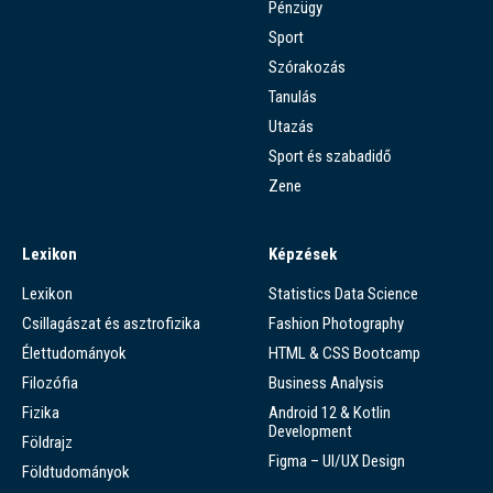
Pénzügy
Sport
Szórakozás
Tanulás
Utazás
Sport és szabadidő
Zene
Lexikon
Képzések
Lexikon
Statistics Data Science
Csillagászat és asztrofizika
Fashion Photography
Élettudományok
HTML & CSS Bootcamp
Filozófia
Business Analysis
Fizika
Android 12 & Kotlin
Development
Földrajz
Figma – UI/UX Design
Földtudományok