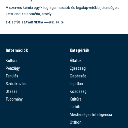
A szerves kémia egyik legizgalmasabb és legalapvetőbb jelensége a
keto-enol tautoméria, amely…
E-É BETŰS SZAVAK
KÉMIA
2025. 09. 06.
Információk
Kategóriák
Kultúra
Állatok
Pénzügy
Egészség
Tanulás
Gazdaság
Szórakozás
Ingatlan
Utazás
Közösség
Tudomány
Kultúra
Listák
Mesterséges Intelligencia
Otthon