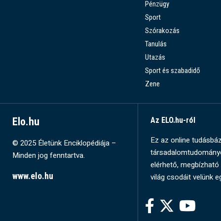
Pénzügy
Sport
Szórakozás
Tanulás
Utazás
Sport és szabadidő
Zene
Elo.hu
Az ELO.hu-ról
Ez az online tudásbázi
© 2025 Életünk Enciklopédiája –
társadalomtudományok
Minden jog fenntartva.
elérhető, megbízható 
www.elo.hu
világ csodáit velünk e