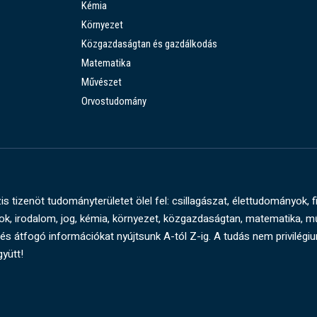
Kémia
Környezet
Közgazdaságtan és gazdálkodás
Matematika
Művészet
Orvostudomány
s tizenöt tudományterületet ölel fel: csillagászat, élettudományok, f
, irodalom, jog, kémia, környezet, közgazdaságtan, matematika, 
és átfogó információkat nyújtsunk A-tól Z-ig. A tudás nem privilégi
gyütt!