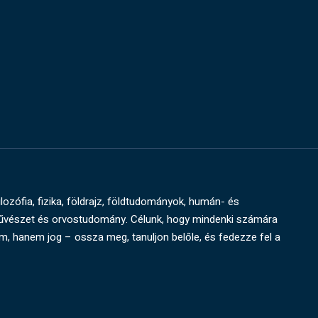
ilozófia, fizika, földrajz, földtudományok, humán- és
művészet és orvostudomány. Célunk, hogy mindenki számára
um, hanem jog – ossza meg, tanuljon belőle, és fedezze fel a