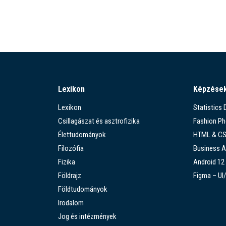
Lexikon
Képzése
Lexikon
Statistics
Csillagászat és asztrofizika
Fashion P
Élettudományok
HTML & C
Filozófia
Business A
Fizika
Android 12
Földrajz
Figma – UI
Földtudományok
Irodalom
Jog és intézmények