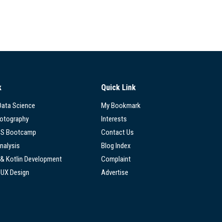
k
Quick Link
 Data Science
My Bookmark
hotography
Interests
SS Bootcamp
Contact Us
nalysis
Blog Index
 & Kotlin Development
Complaint
/UX Design
Advertise