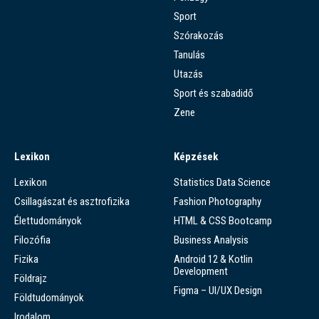
Sport
Szórakozás
Tanulás
Utazás
Sport és szabadidő
Zene
Lexikon
Képzések
Lexikon
Statistics Data Science
Csillagászat és asztrofizika
Fashion Photography
Élettudományok
HTML & CSS Bootcamp
Filozófia
Business Analysis
Fizika
Android 12 & Kotlin
Development
Földrajz
Figma – UI/UX Design
Földtudományok
Irodalom