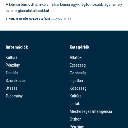
A kémiai termodinamika a fizikai kémia egyik legfontosabb ága, amely
az energiaátalakulásokkal…
FIZIKA
K BETŰS SZAVAK
KÉMIA
2025. 09. 12.
Információk
Kategóriák
Kultúra
Állatok
Pénzügy
Egészség
Tanulás
Gazdaság
Szórakozás
Ingatlan
Utazás
Közösség
Tudomány
Kultúra
Listák
Mesterséges Intelligencia
Otthon
Pénzügy