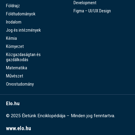
Development
Földrajz
Figma – UI/UX Design
Földtudományok
Irodalom
Jog és intézmények
Kémia
Környezet
Közgazdaságtan és
gazdálkodás
Matematika
Művészet
Orvostudomány
Elo.hu
© 2025 Életünk Enciklopédiája – Minden jog fenntartva.
www.elo.hu