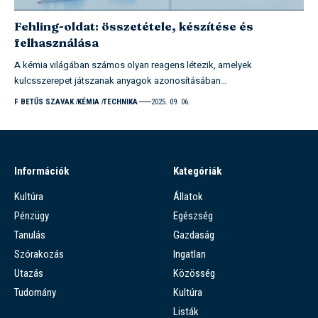
Fehling-oldat: összetétele, készítése és
felhasználása
A kémia világában számos olyan reagens létezik, amelyek
kulcsszerepet játszanak anyagok azonosításában…
F BETŰS SZAVAK
KÉMIA
TECHNIKA
2025. 09. 06.
Információk
Kategóriák
Kultúra
Állatok
Pénzügy
Egészség
Tanulás
Gazdaság
Szórakozás
Ingatlan
Utazás
Közösség
Tudomány
Kultúra
Listák