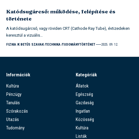
Katódsugárcső: működése, felépítése és
története
A katódsugárcső, vagy röviden CRT (Cathode Ray Tube), évtizedeken
keresztül a vizuális…
FIZIKA
K BETŰS SZAVAK
TECHNIKA
TUDOMÁNYTÖRTÉNET
2025. 09. 12.
Információk
Kategóriák
Kultúra
Állatok
Pénzügy
Egészség
Tanulás
Gazdaság
Szórakozás
Ingatlan
Utazás
Közösség
Tudomány
Kultúra
Listák