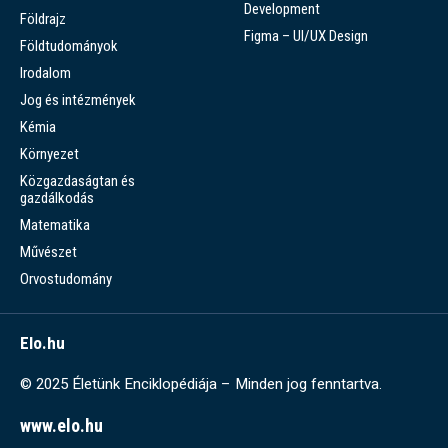
Development
Földrajz
Figma – UI/UX Design
Földtudományok
Irodalom
Jog és intézmények
Kémia
Környezet
Közgazdaságtan és
gazdálkodás
Matematika
Művészet
Orvostudomány
Elo.hu
© 2025 Életünk Enciklopédiája – Minden jog fenntartva.
www.elo.hu