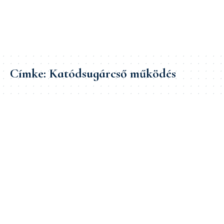
Címke:
Katódsugárcső működés