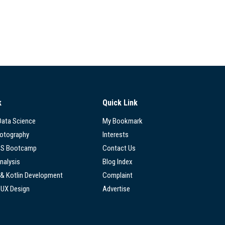
k
Quick Link
 Data Science
My Bookmark
hotography
Interests
SS Bootcamp
Contact Us
nalysis
Blog Index
 & Kotlin Development
Complaint
/UX Design
Advertise