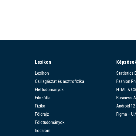
Lexikon
Képzése
Lexikon
Statistics
Csillagászat és asztrofizika
Fashion P
Élettudományok
HTML & C
Filozófia
Business A
Fizika
Android 12
Földrajz
Figma – UI
Földtudományok
Irodalom