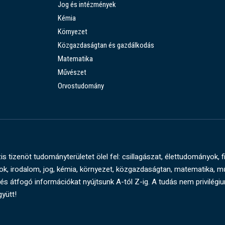
Jog és intézmények
Kémia
Környezet
Közgazdaságtan és gazdálkodás
Matematika
Művészet
Orvostudomány
s tizenöt tudományterületet ölel fel: csillagászat, élettudományok, f
, irodalom, jog, kémia, környezet, közgazdaságtan, matematika, 
és átfogó információkat nyújtsunk A-tól Z-ig. A tudás nem privilégi
gyütt!