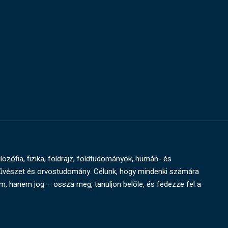
ilozófia, fizika, földrajz, földtudományok, humán- és
művészet és orvostudomány. Célunk, hogy mindenki számára
um, hanem jog – ossza meg, tanuljon belőle, és fedezze fel a