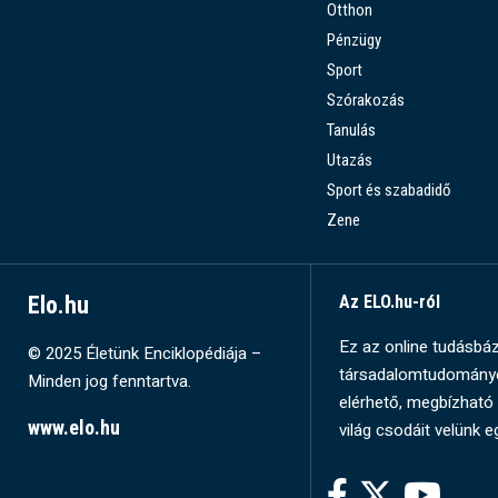
Otthon
Pénzügy
Sport
Szórakozás
Tanulás
Utazás
Sport és szabadidő
Zene
Elo.hu
Az ELO.hu-ról
Ez az online tudásbázi
© 2025 Életünk Enciklopédiája –
társadalomtudományok
Minden jog fenntartva.
elérhető, megbízható 
www.elo.hu
világ csodáit velünk e