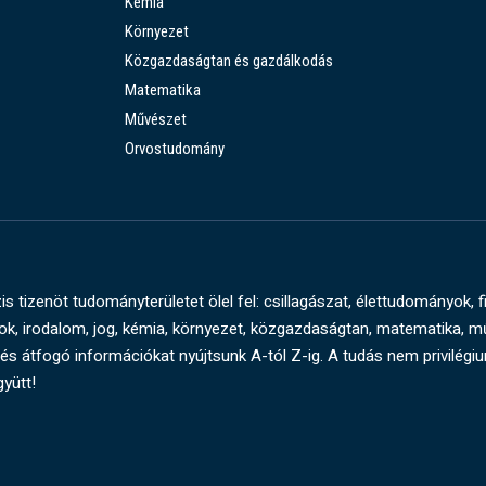
Kémia
Környezet
Közgazdaságtan és gazdálkodás
Matematika
Művészet
Orvostudomány
s tizenöt tudományterületet ölel fel: csillagászat, élettudományok, f
, irodalom, jog, kémia, környezet, közgazdaságtan, matematika, 
és átfogó információkat nyújtsunk A-tól Z-ig. A tudás nem privilégi
gyütt!