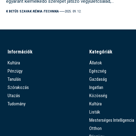
egyaránt kiemelkedő szerepet játszó vegyületcsalád,…
K BETŰS SZAVAK
KÉMIA
TECHNIKA
2025. 09. 12.
Információk
Kategóriák
Kultúra
Állatok
Pénzügy
Egészség
Tanulás
Gazdaság
Szórakozás
Ingatlan
Utazás
Közösség
Tudomány
Kultúra
Listák
Mesterséges Intelligencia
Otthon