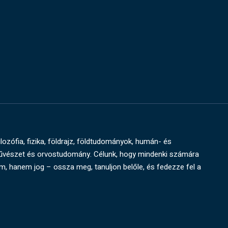
ilozófia, fizika, földrajz, földtudományok, humán- és
művészet és orvostudomány. Célunk, hogy mindenki számára
um, hanem jog – ossza meg, tanuljon belőle, és fedezze fel a