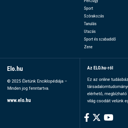
Pénzügy
Sport
Szórakozás
Tanulás
Utazás
Sport és szabadidő
Zene
Elo.hu
Az ELO.hu-ról
Ez az online tudásbázi
© 2025 Életünk Enciklopédiája –
társadalomtudományok
Minden jog fenntartva.
elérhető, megbízható 
www.elo.hu
világ csodáit velünk e