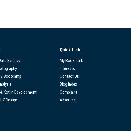
k
Quick Link
 Data Science
My Bookmark
hotography
Interests
SS Bootcamp
Contact Us
nalysis
Blog Index
 & Kotlin Development
Complaint
/UX Design
Advertise