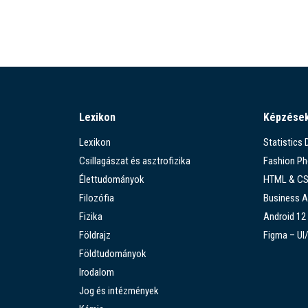
Lexikon
Képzése
Lexikon
Statistics
Csillagászat és asztrofizika
Fashion P
Élettudományok
HTML & C
Filozófia
Business A
Fizika
Android 12
Földrajz
Figma – UI
Földtudományok
Irodalom
Jog és intézmények