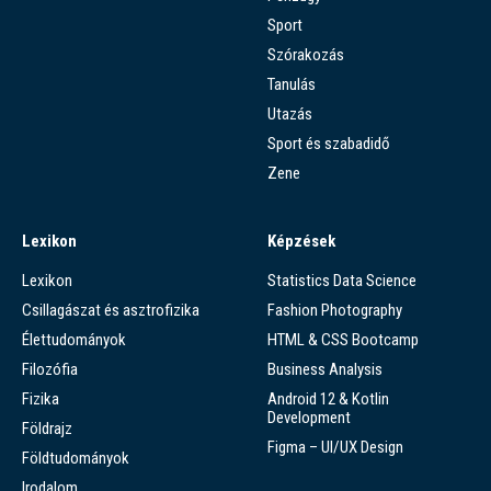
Sport
Szórakozás
Tanulás
Utazás
Sport és szabadidő
Zene
Lexikon
Képzések
Lexikon
Statistics Data Science
Csillagászat és asztrofizika
Fashion Photography
Élettudományok
HTML & CSS Bootcamp
Filozófia
Business Analysis
Fizika
Android 12 & Kotlin
Development
Földrajz
Figma – UI/UX Design
Földtudományok
Irodalom