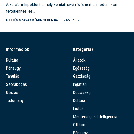
A kalcium-hipoklorit, amely kémiai nevén is ismert, a modern kori
fertőtlenítési és…
K BETŰS SZAVAK
KÉMIA
TECHNIKA
2025. 09. 12.
Információk
Kategóriák
Kultúra
Állatok
Pénzügy
Egészség
Tanulás
Gazdaság
Szórakozás
Ingatlan
Utazás
Közösség
Tudomány
Kultúra
Listák
Mesterséges Intelligencia
Otthon
Pénzügy