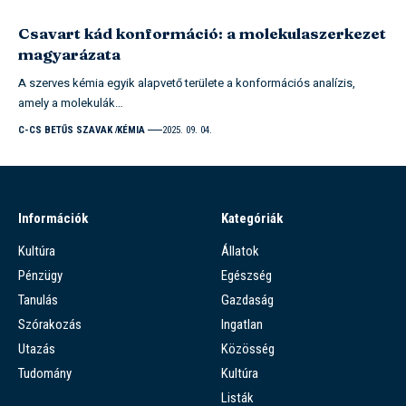
Csavart kád konformáció: a molekulaszerkezet
magyarázata
A szerves kémia egyik alapvető területe a konformációs analízis,
amely a molekulák…
C-CS BETŰS SZAVAK
KÉMIA
2025. 09. 04.
Információk
Kategóriák
Kultúra
Állatok
Pénzügy
Egészség
Tanulás
Gazdaság
Szórakozás
Ingatlan
Utazás
Közösség
Tudomány
Kultúra
Listák