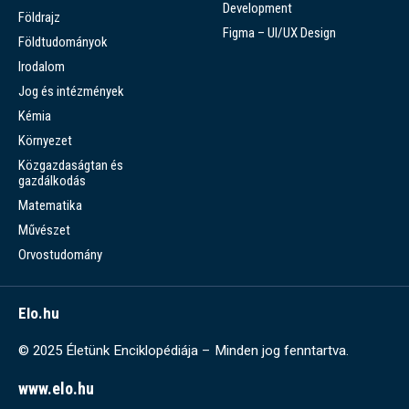
Development
Földrajz
Figma – UI/UX Design
Földtudományok
Irodalom
Jog és intézmények
Kémia
Környezet
Közgazdaságtan és
gazdálkodás
Matematika
Művészet
Orvostudomány
Elo.hu
© 2025 Életünk Enciklopédiája – Minden jog fenntartva.
www.elo.hu