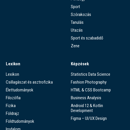
Sport
Szórakozás
Tanulás
Utazás
Sport és szabadidő
Zene
Lexikon
Képzések
Lexikon
Statistics Data Science
Csillagászat és asztrofizika
Fashion Photography
Élettudományok
HTML & CSS Bootcamp
Filozófia
Business Analysis
Fizika
Android 12 & Kotlin
Development
Földrajz
Figma – UI/UX Design
Földtudományok
Irodalom