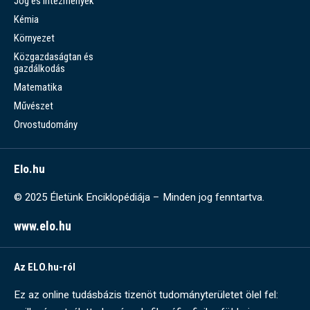
Jog és intézmények
Kémia
Környezet
Közgazdaságtan és
gazdálkodás
Matematika
Művészet
Orvostudomány
Elo.hu
© 2025 Életünk Enciklopédiája – Minden jog fenntartva.
www.elo.hu
Az ELO.hu-ról
Ez az online tudásbázis tizenöt tudományterületet ölel fel: