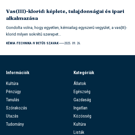
Vas(III)-klorid: képlete, tulajdonságai és ipari
alkalmazása
Gondolta volna, hogy egyetlen, kémiailag egyszerű vegyület, a vas(III)-
klorid milyen sokrétű szerepet…
KÉMIA
TECHNIKA
V BETŰS SZAVAK
2025. 09. 26.
Információk
Kategóriák
Kultúra
Állatok
Pénzügy
Egészség
Tanulás
Gazdaság
Szórakozás
Ingatlan
Utazás
Közösség
Tudomány
Kultúra
Listák