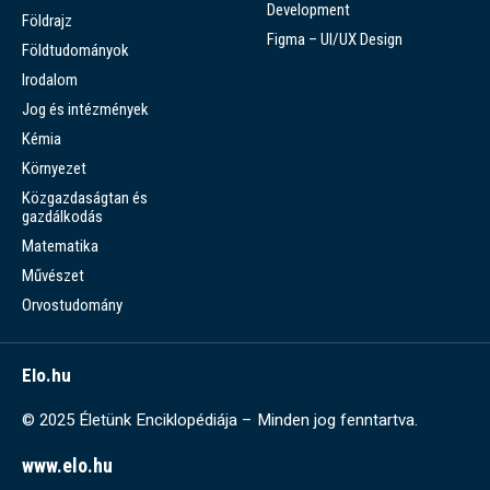
Development
Földrajz
Figma – UI/UX Design
Földtudományok
Irodalom
Jog és intézmények
Kémia
Környezet
Közgazdaságtan és
gazdálkodás
Matematika
Művészet
Orvostudomány
Elo.hu
© 2025 Életünk Enciklopédiája – Minden jog fenntartva.
www.elo.hu