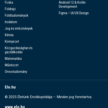
Fizika
Android 12 & Kotlin
Development
Földrajz
Figma – UI/UX Design
Földtudományok
Irodalom
Jog és intézmények
Kémia
Környezet
Közgazdaságtan és
gazdálkodás
Matematika
Művészet
Orvostudomány
Elo.hu
© 2025 Életünk Enciklopédiája – Minden jog fenntartva.
www.elo.hu