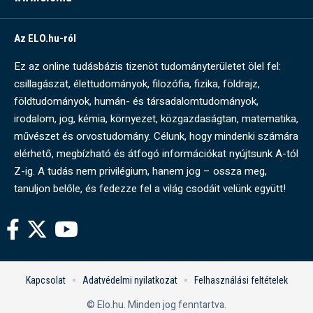
Az ELO.hu-ról
Ez az online tudásbázis tizenöt tudományterületet ölel fel:
csillagászat, élettudományok, filozófia, fizika, földrajz,
földtudományok, humán- és társadalomtudományok,
irodalom, jog, kémia, környezet, közgazdaságtan, matematika,
művészet és orvostudomány. Célunk, hogy mindenki számára
elérhető, megbízható és átfogó információkat nyújtsunk A-tól
Z-ig. A tudás nem privilégium, hanem jog – ossza meg,
tanuljon belőle, és fedezze fel a világ csodáit velünk együtt!
Kapcsolat
Adatvédelmi nyilatkozat
Felhasználási feltételek
© Elo.hu. Minden jog fenntartva.