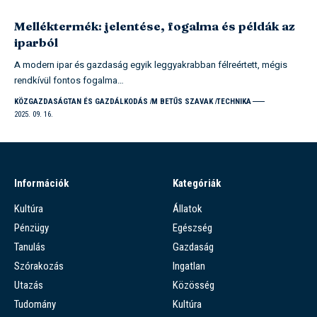
Melléktermék: jelentése, fogalma és példák az
iparból
A modern ipar és gazdaság egyik leggyakrabban félreértett, mégis
rendkívül fontos fogalma…
KÖZGAZDASÁGTAN ÉS GAZDÁLKODÁS
M BETŰS SZAVAK
TECHNIKA
2025. 09. 16.
Információk
Kategóriák
Kultúra
Állatok
Pénzügy
Egészség
Tanulás
Gazdaság
Szórakozás
Ingatlan
Utazás
Közösség
Tudomány
Kultúra