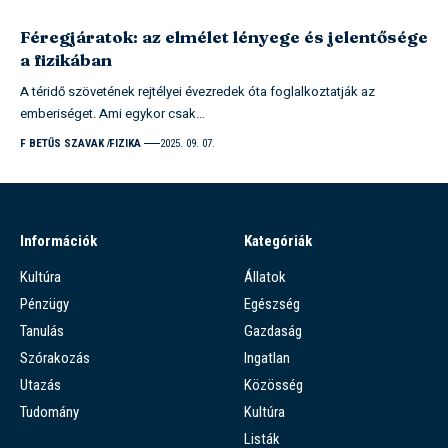
Féregjáratok: az elmélet lényege és jelentősége
a fizikában
A téridő szövetének rejtélyei évezredek óta foglalkoztatják az
emberiséget. Ami egykor csak…
F BETŰS SZAVAK
FIZIKA
2025. 09. 07.
Információk
Kategóriák
Kultúra
Állatok
Pénzügy
Egészség
Tanulás
Gazdaság
Szórakozás
Ingatlan
Utazás
Közösség
Tudomány
Kultúra
Listák