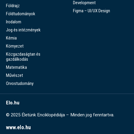
Development
Földrajz
Figma – UI/UX Design
Földtudományok
Irodalom
Jog és intézmények
Kémia
Környezet
Közgazdaságtan és
gazdálkodás
Matematika
Művészet
Orvostudomány
Elo.hu
© 2025 Életünk Enciklopédiája – Minden jog fenntartva.
www.elo.hu