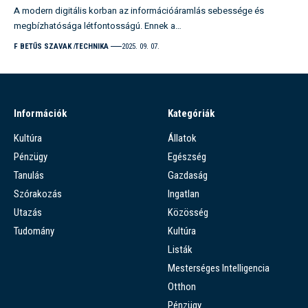
A modern digitális korban az információáramlás sebessége és
megbízhatósága létfontosságú. Ennek a…
F BETŰS SZAVAK
TECHNIKA
2025. 09. 07.
Információk
Kategóriák
Kultúra
Állatok
Pénzügy
Egészség
Tanulás
Gazdaság
Szórakozás
Ingatlan
Utazás
Közösség
Tudomány
Kultúra
Listák
Mesterséges Intelligencia
Otthon
Pénzügy