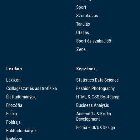
Sport
Szórakozás
Tanulás
Utazás
Sport és szabadidő
Zene
Lexikon
Képzések
Lexikon
Statistics Data Science
Csillagászat és asztrofizika
Fashion Photography
Élettudományok
HTML & CSS Bootcamp
Filozófia
Business Analysis
Fizika
Android 12 & Kotlin
Development
Földrajz
Figma – UI/UX Design
Földtudományok
Irodalom