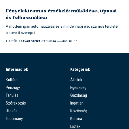
Fényelektromos érzékelő: működése, típusai
és felhasználása
A modern ipari automatizálás és a mindennapi élet számos területén
alapvető szerepet…
F BETŰS SZAVAK
FIZIKA
TECHNIKA
2025. 09. 07.
Információk
Kategóriák
Kultúra
Állatok
Pénzügy
Egészség
Tanulás
Gazdaság
Szórakozás
Ingatlan
Utazás
Közösség
Tudomány
Kultúra
Listák