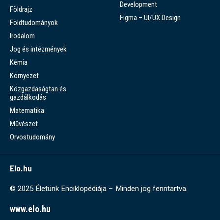
Development
Földrajz
Figma – UI/UX Design
Földtudományok
Irodalom
Jog és intézmények
Kémia
Környezet
Közgazdaságtan és
gazdálkodás
Matematika
Művészet
Orvostudomány
Elo.hu
© 2025 Életünk Enciklopédiája – Minden jog fenntartva.
www.elo.hu