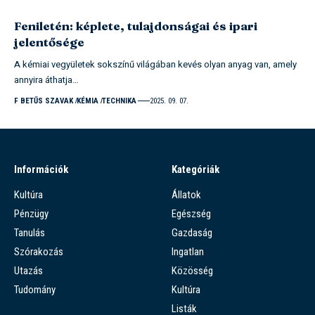
Feniletén: képlete, tulajdonságai és ipari
jelentősége
A kémiai vegyületek sokszínű világában kevés olyan anyag van, amely
annyira áthatja…
F BETŰS SZAVAK
KÉMIA
TECHNIKA
2025. 09. 07.
Információk
Kategóriák
Kultúra
Állatok
Pénzügy
Egészség
Tanulás
Gazdaság
Szórakozás
Ingatlan
Utazás
Közösség
Tudomány
Kultúra
Listák