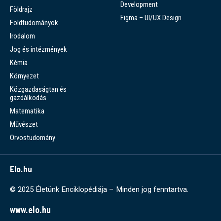
Development
Földrajz
Figma – UI/UX Design
Földtudományok
Irodalom
Jog és intézmények
Kémia
Környezet
Közgazdaságtan és
gazdálkodás
Matematika
Művészet
Orvostudomány
Elo.hu
© 2025 Életünk Enciklopédiája – Minden jog fenntartva.
www.elo.hu