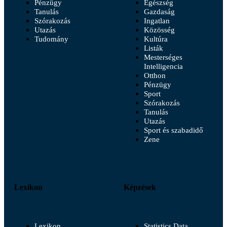
Pénzügy
Egészség
Tanulás
Gazdaság
Szórakozás
Ingatlan
Utazás
Közösség
Tudomány
Kultúra
Listák
Mesterséges
Intelligencia
Otthon
Pénzügy
Sport
Szórakozás
Tanulás
Utazás
Sport és szabadidő
Zene
Lexikon
Képzések
Lexikon
Statistics Data