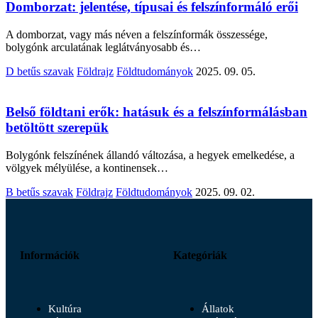
Domborzat: jelentése, típusai és felszínformáló erői
A domborzat, vagy más néven a felszínformák összessége,
bolygónk arculatának leglátványosabb és…
D betűs szavak
Földrajz
Földtudományok
2025. 09. 05.
Belső földtani erők: hatásuk és a felszínformálásban
betöltött szerepük
Bolygónk felszínének állandó változása, a hegyek emelkedése, a
völgyek mélyülése, a kontinensek…
B betűs szavak
Földrajz
Földtudományok
2025. 09. 02.
Információk
Kategóriák
Kultúra
Állatok