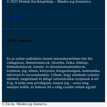
© 2025 Életünk Enciklopédiája – Minden jog fenntartva.
www.elo.hu
Az ELO.hu-ról
Ez az online tudásbázis tizenöt tudományterületet ölel fel:
csillagászat, élettudományok, filozófia, fizika, földrajz,
földtudományok, humán- és társadalomtudományok,
irodalom, jog, kémia, környezet, közgazdaságtan, matematika,
művészet és orvostudomány. Célunk, hogy mindenki számára
elérhető, megbízható és átfogó információkat nyújtsunk A-tól
Z-ig. A tudás nem privilégium, hanem jog – ossza meg,
tanuljon belőle, és fedezze fel a világ csodáit velünk együtt!
© Elo.hu. Minden jog fenntartva.