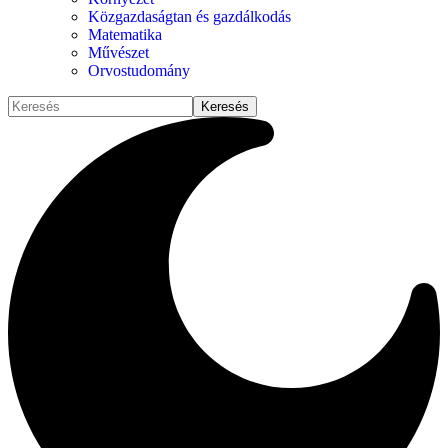
Közgazdaságtan és gazdálkodás
Matematika
Művészet
Orvostudomány