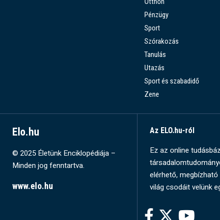
Otthon
Pénzügy
Sport
Szórakozás
Tanulás
Utazás
Sport és szabadidő
Zene
Elo.hu
Az ELO.hu-ról
Ez az online tudásbázi
© 2025 Életünk Enciklopédiája –
társadalomtudományok
Minden jog fenntartva.
elérhető, megbízható 
www.elo.hu
világ csodáit velünk e