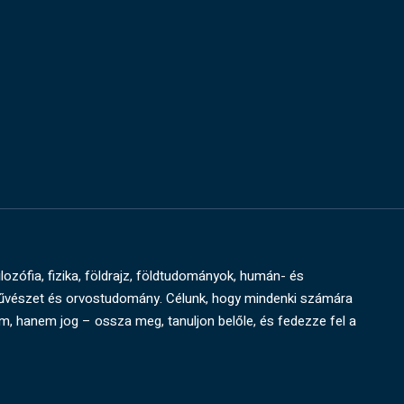
ilozófia, fizika, földrajz, földtudományok, humán- és
művészet és orvostudomány. Célunk, hogy mindenki számára
um, hanem jog – ossza meg, tanuljon belőle, és fedezze fel a