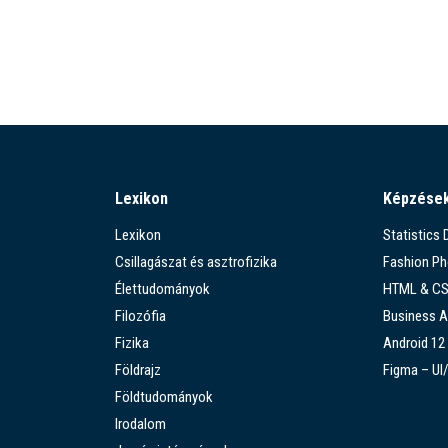
Lexikon
Képzése
Lexikon
Statistics
Csillagászat és asztrofizika
Fashion P
Élettudományok
HTML & C
Filozófia
Business A
Fizika
Android 12
Földrajz
Figma – UI
Földtudományok
Irodalom