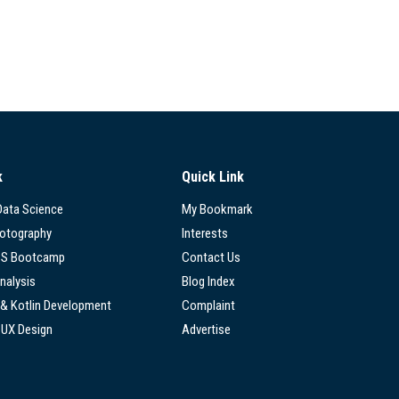
k
Quick Link
 Data Science
My Bookmark
hotography
Interests
SS Bootcamp
Contact Us
nalysis
Blog Index
 & Kotlin Development
Complaint
/UX Design
Advertise