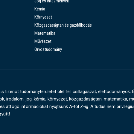
Jog és intézmények
Kémia
Környezet
Közgazdaságtan és gazdálkodás
Matematika
Művészet
Orvostudomány
s tizenöt tudományterületet ölel fel: csillagászat, élettudományok, f
, irodalom, jog, kémia, környezet, közgazdaságtan, matematika, 
és átfogó információkat nyújtsunk A-tól Z-ig. A tudás nem privilégi
gyütt!