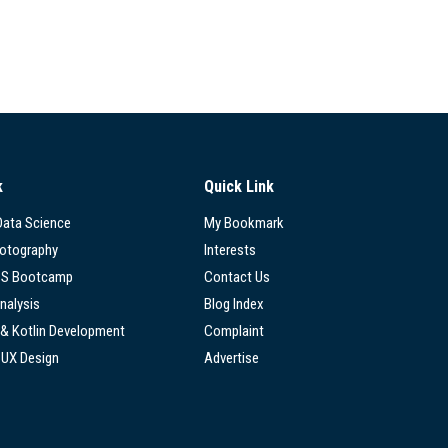
k
Quick Link
 Data Science
My Bookmark
hotography
Interests
SS Bootcamp
Contact Us
nalysis
Blog Index
 & Kotlin Development
Complaint
/UX Design
Advertise