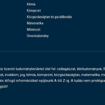
Kémia
Környezet
Közgazdaságtan és gazdálkodás
Matematika
Művészet
Orvostudomány
s tizenöt tudományterületet ölel fel: csillagászat, élettudományok, f
, irodalom, jog, kémia, környezet, közgazdaságtan, matematika, 
és átfogó információkat nyújtsunk A-tól Z-ig. A tudás nem privilégi
gyütt!