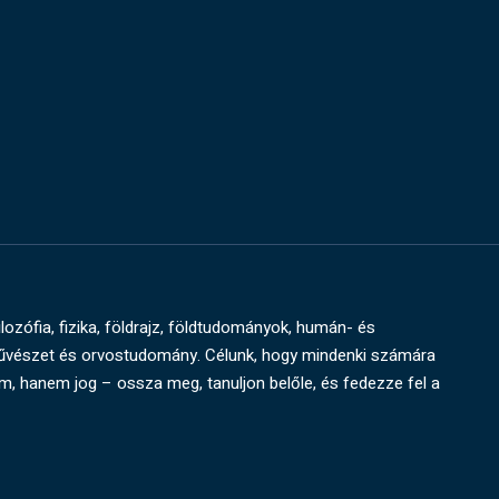
ilozófia, fizika, földrajz, földtudományok, humán- és
művészet és orvostudomány. Célunk, hogy mindenki számára
um, hanem jog – ossza meg, tanuljon belőle, és fedezze fel a