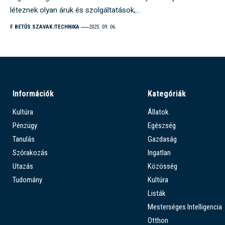
léteznek olyan áruk és szolgáltatások,…
F BETŰS SZAVAK
TECHNIKA
2025. 09. 06.
Információk
Kategóriák
Kultúra
Állatok
Pénzügy
Egészség
Tanulás
Gazdaság
Szórakozás
Ingatlan
Utazás
Közösség
Tudomány
Kultúra
Listák
Mesterséges Intelligencia
Otthon