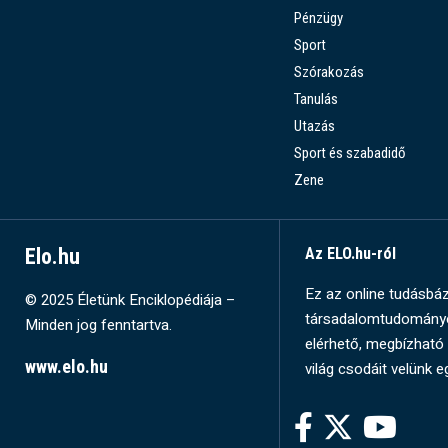
Pénzügy
Sport
Szórakozás
Tanulás
Utazás
Sport és szabadidő
Zene
Elo.hu
Az ELO.hu-ról
Ez az online tudásbázi
© 2025 Életünk Enciklopédiája –
társadalomtudományok
Minden jog fenntartva.
elérhető, megbízható 
www.elo.hu
világ csodáit velünk e