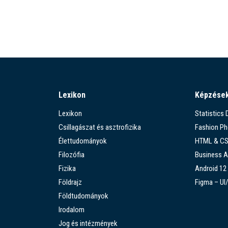
Lexikon
Képzése
Lexikon
Statistics
Csillagászat és asztrofizika
Fashion P
Élettudományok
HTML & C
Filozófia
Business A
Fizika
Android 12
Földrajz
Figma – UI
Földtudományok
Irodalom
Jog és intézmények