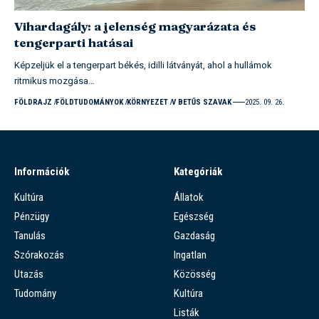
Vihardagály: a jelenség magyarázata és
tengerparti hatásai
Képzeljük el a tengerpart békés, idilli látványát, ahol a hullámok
ritmikus mozgása…
FÖLDRAJZ
FÖLDTUDOMÁNYOK
KÖRNYEZET
V BETŰS SZAVAK
2025. 09. 26.
Információk
Kategóriák
Kultúra
Állatok
Pénzügy
Egészség
Tanulás
Gazdaság
Szórakozás
Ingatlan
Utazás
Közösség
Tudomány
Kultúra
Listák