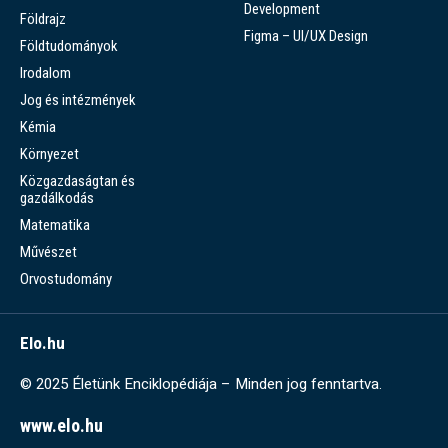
Development
Földrajz
Figma – UI/UX Design
Földtudományok
Irodalom
Jog és intézmények
Kémia
Környezet
Közgazdaságtan és
gazdálkodás
Matematika
Művészet
Orvostudomány
Elo.hu
© 2025 Életünk Enciklopédiája – Minden jog fenntartva.
www.elo.hu