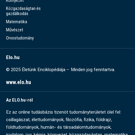
Környezet
Közgazdaságtan és
gazdálkodás
Matematika
Művészet
Orvostudomány
Elo.hu
© 2025 Életünk Enciklopédiája – Minden jog fenntartva.
www.elo.hu
Az ELO.hu-ról
Ez az online tudásbázis tizenöt tudományterületet ölel fel:
csillagászat, élettudományok, filozófia, fizika, földrajz,
földtudományok, humán- és társadalomtudományok,
irodalom, jog, kémia, környezet, közgazdaságtan, matematika,