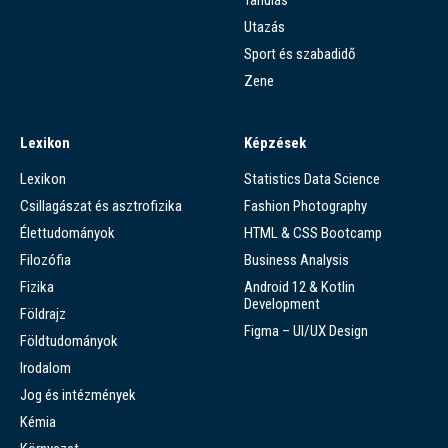
Tanulás
Utazás
Sport és szabadidő
Zene
Lexikon
Képzések
Lexikon
Statistics Data Science
Csillagászat és asztrofizika
Fashion Photography
Élettudományok
HTML & CSS Bootcamp
Filozófia
Business Analysis
Fizika
Android 12 & Kotlin
Development
Földrajz
Figma – UI/UX Design
Földtudományok
Irodalom
Jog és intézmények
Kémia