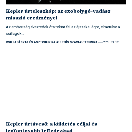
Kepler űrteleszkóp: az exobolygó-vadász
misszió eredményei
Az emberiség évezredek óta tekint fel az éjszakai égre, elmerülve a
csillagok…
CSILLAGÁSZAT ÉS ASZTROFIZIKA
K BETŰS SZAVAK
TECHNIKA
2025. 09. 12.
Kepler űrtávcső: a küldetés céljai és
legfontosabb felfedezései