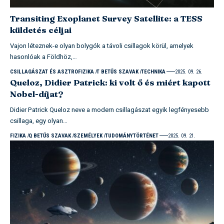
Transiting Exoplanet Survey Satellite: a TESS
küldetés céljai
Vajon léteznek-e olyan bolygók a távoli csillagok körül, amelyek
hasonlóak a Földhöz,…
CSILLAGÁSZAT ÉS ASZTROFIZIKA
T BETŰS SZAVAK
TECHNIKA
2025. 09. 26.
Queloz, Didier Patrick: ki volt ő és miért kapott
Nobel-díjat?
Didier Patrick Queloz neve a modern csillagászat egyik legfényesebb
csillaga, egy olyan…
FIZIKA
Q BETŰS SZAVAK
SZEMÉLYEK
TUDOMÁNYTÖRTÉNET
2025. 09. 21.