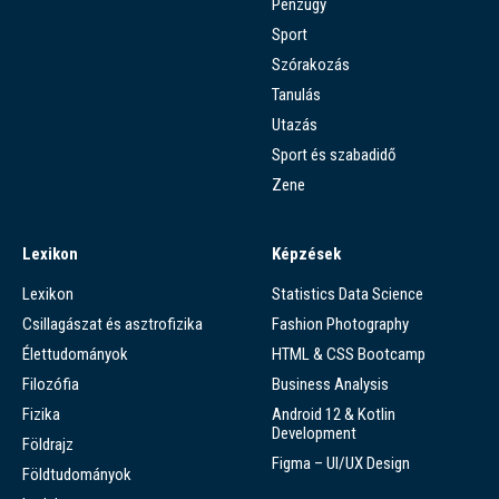
Pénzügy
Sport
Szórakozás
Tanulás
Utazás
Sport és szabadidő
Zene
Lexikon
Képzések
Lexikon
Statistics Data Science
Csillagászat és asztrofizika
Fashion Photography
Élettudományok
HTML & CSS Bootcamp
Filozófia
Business Analysis
Fizika
Android 12 & Kotlin
Development
Földrajz
Figma – UI/UX Design
Földtudományok