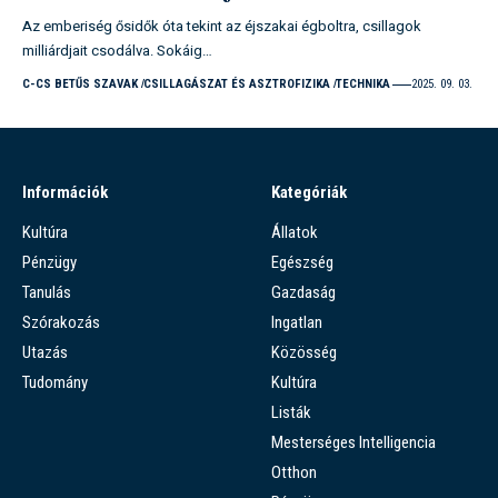
Az emberiség ősidők óta tekint az éjszakai égboltra, csillagok
milliárdjait csodálva. Sokáig…
C-CS BETŰS SZAVAK
CSILLAGÁSZAT ÉS ASZTROFIZIKA
TECHNIKA
2025. 09. 03.
Információk
Kategóriák
Kultúra
Állatok
Pénzügy
Egészség
Tanulás
Gazdaság
Szórakozás
Ingatlan
Utazás
Közösség
Tudomány
Kultúra
Listák
Mesterséges Intelligencia
Otthon