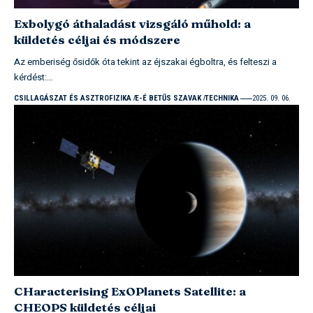
Exbolygó áthaladást vizsgáló műhold: a
küldetés céljai és módszere
Az emberiség ősidők óta tekint az éjszakai égboltra, és felteszi a
kérdést:…
CSILLAGÁSZAT ÉS ASZTROFIZIKA
E-É BETŰS SZAVAK
TECHNIKA
2025. 09. 06.
CHaracterising ExOPlanets Satellite: a
CHEOPS küldetés céljai