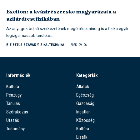
Exciton: a kvázirészecske magyarázata a
szilárdtestfizikában
Az anyagok belső szerkezetének megértése mindig is a fizika egyik
legizgalmasabb területe…
E-É BETŰS SZAVAK
FIZIKA
TECHNIKA
2025. 09. 06.
Információk
Kategóriák
Kultúra
Állatok
Pénzügy
Egészség
Tanulás
Gazdaság
Szórakozás
Ingatlan
Utazás
Közösség
Tudomány
Kultúra
Listák