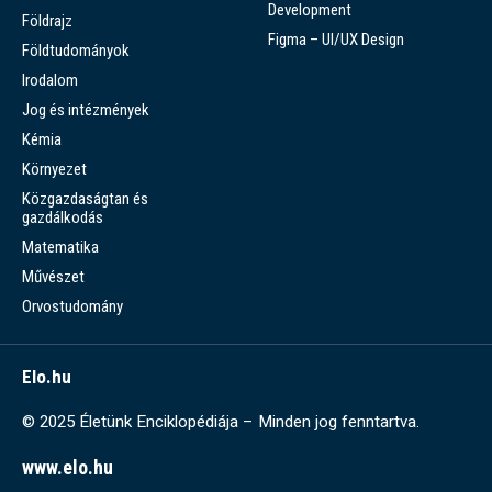
Development
Földrajz
Figma – UI/UX Design
Földtudományok
Irodalom
Jog és intézmények
Kémia
Környezet
Közgazdaságtan és
gazdálkodás
Matematika
Művészet
Orvostudomány
Elo.hu
© 2025 Életünk Enciklopédiája – Minden jog fenntartva.
www.elo.hu