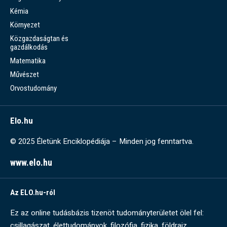
Kémia
Környezet
Közgazdaságtan és
gazdálkodás
Matematika
Művészet
Orvostudomány
Elo.hu
© 2025 Életünk Enciklopédiája – Minden jog fenntartva.
www.elo.hu
Az ELO.hu-ról
Ez az online tudásbázis tizenöt tudományterületet ölel fel:
csillagászat, élettudományok, filozófia, fizika, földrajz,