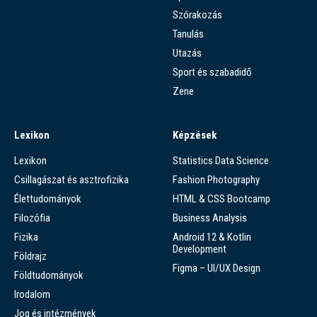
Szórakozás
Tanulás
Utazás
Sport és szabadidő
Zene
Lexikon
Képzések
Lexikon
Statistics Data Science
Csillagászat és asztrofizika
Fashion Photography
Élettudományok
HTML & CSS Bootcamp
Filozófia
Business Analysis
Fizika
Android 12 & Kotlin
Development
Földrajz
Figma – UI/UX Design
Földtudományok
Irodalom
Jog és intézmények