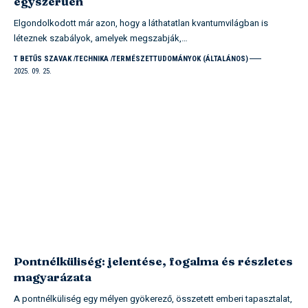
egyszerűen
Elgondolkodott már azon, hogy a láthatatlan kvantumvilágban is
léteznek szabályok, amelyek megszabják,…
T BETŰS SZAVAK
TECHNIKA
TERMÉSZETTUDOMÁNYOK (ÁLTALÁNOS)
2025. 09. 25.
Pontnélküliség: jelentése, fogalma és részletes
magyarázata
A pontnélküliség egy mélyen gyökerező, összetett emberi tapasztalat,