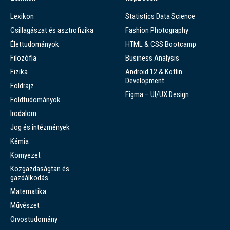
Lexikon
Statistics Data Science
Csillagászat és asztrofizika
Fashion Photography
Élettudományok
HTML & CSS Bootcamp
Filozófia
Business Analysis
Fizika
Android 12 & Kotlin
Development
Földrajz
Figma – UI/UX Design
Földtudományok
Irodalom
Jog és intézmények
Kémia
Környezet
Közgazdaságtan és
gazdálkodás
Matematika
Művészet
Orvostudomány