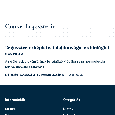
Címke:
Ergoszterin
Ergoszterin: képlete, tulajdonságai és biológiai
szerepe
Az élőlények biokémiájának lenyűgöző világában számos molekula
tölt be alapvető szerepet a…
E-É BETŰS SZAVAK
ÉLETTUDOMÁNYOK
KÉMIA
2025. 09. 06.
Információk
Kategóriák
Kultúra
Állatok