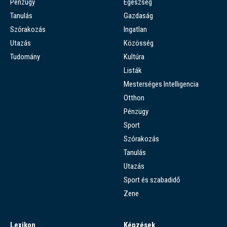
Pénzügy
Egészség
Tanulás
Gazdaság
Szórakozás
Ingatlan
Utazás
Közösség
Tudomány
Kultúra
Listák
Mesterséges Intelligencia
Otthon
Pénzügy
Sport
Szórakozás
Tanulás
Utazás
Sport és szabadidő
Zene
Lexikon
Képzések