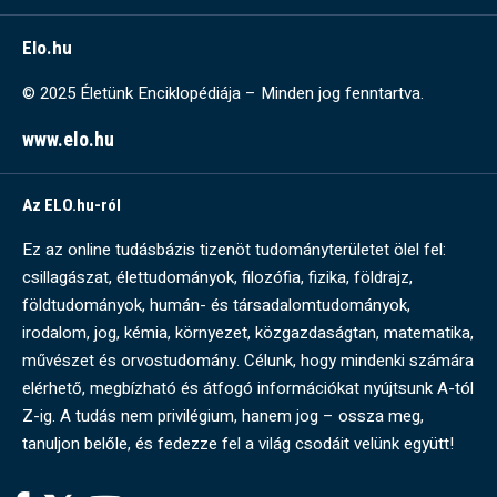
Elo.hu
© 2025 Életünk Enciklopédiája – Minden jog fenntartva.
www.elo.hu
Az ELO.hu-ról
Ez az online tudásbázis tizenöt tudományterületet ölel fel:
csillagászat, élettudományok, filozófia, fizika, földrajz,
földtudományok, humán- és társadalomtudományok,
irodalom, jog, kémia, környezet, közgazdaságtan, matematika,
művészet és orvostudomány. Célunk, hogy mindenki számára
elérhető, megbízható és átfogó információkat nyújtsunk A-tól
Z-ig. A tudás nem privilégium, hanem jog – ossza meg,
tanuljon belőle, és fedezze fel a világ csodáit velünk együtt!