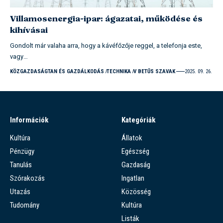
Villamosenergia-ipar: ágazatai, működése és
kihívásai
Gondolt már valaha arra, hogy a kávéfőzője reggel, a telefonja este,
vagy…
KÖZGAZDASÁGTAN ÉS GAZDÁLKODÁS
TECHNIKA
V BETŰS SZAVAK
2025. 09. 26.
Információk
Kategóriák
Kultúra
Állatok
Pénzügy
Egészség
Tanulás
Gazdaság
Szórakozás
Ingatlan
Utazás
Közösség
Tudomány
Kultúra
Listák