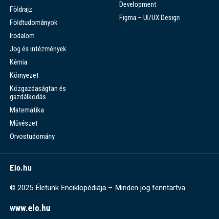
Development
Földrajz
Figma – UI/UX Design
Földtudományok
Irodalom
Jog és intézmények
Kémia
Környezet
Közgazdaságtan és
gazdálkodás
Matematika
Művészet
Orvostudomány
Elo.hu
© 2025 Életünk Enciklopédiája – Minden jog fenntartva.
www.elo.hu