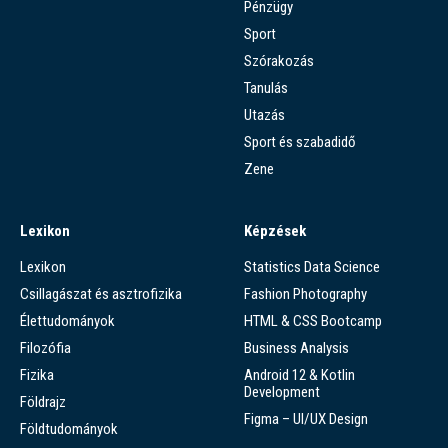
Pénzügy
Sport
Szórakozás
Tanulás
Utazás
Sport és szabadidő
Zene
Lexikon
Képzések
Lexikon
Statistics Data Science
Csillagászat és asztrofizika
Fashion Photography
Élettudományok
HTML & CSS Bootcamp
Filozófia
Business Analysis
Fizika
Android 12 & Kotlin
Development
Földrajz
Figma – UI/UX Design
Földtudományok