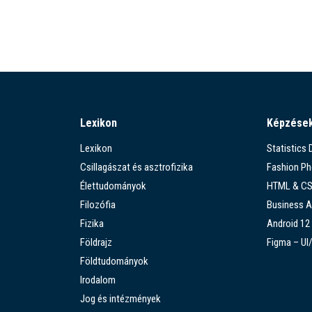
Lexikon
Képzése
Lexikon
Statistics
Csillagászat és asztrofizika
Fashion P
Élettudományok
HTML & C
Filozófia
Business A
Fizika
Android 12
Földrajz
Figma – UI
Földtudományok
Irodalom
Jog és intézmények