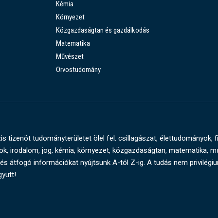
Kémia
Környezet
Közgazdaságtan és gazdálkodás
Matematika
Művészet
Orvostudomány
s tizenöt tudományterületet ölel fel: csillagászat, élettudományok, f
, irodalom, jog, kémia, környezet, közgazdaságtan, matematika, 
és átfogó információkat nyújtsunk A-tól Z-ig. A tudás nem privilégi
gyütt!