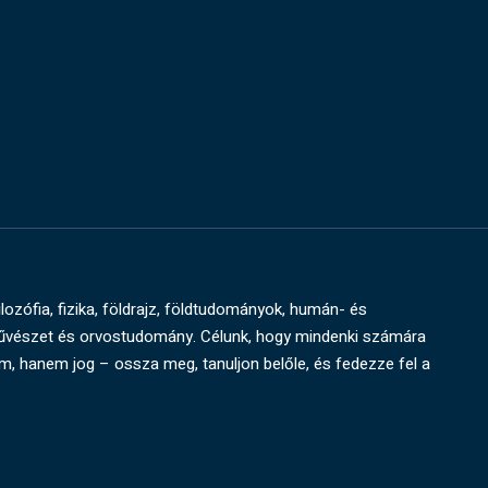
ilozófia, fizika, földrajz, földtudományok, humán- és
művészet és orvostudomány. Célunk, hogy mindenki számára
um, hanem jog – ossza meg, tanuljon belőle, és fedezze fel a