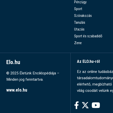
Pénzügy
Sport
Szórakozás
Tanulás
Utazás
Sport és szabadidő
Zene
Elo.hu
Az ELO.hu-ról
Ez az online tudásbázi
© 2025 Életünk Enciklopédiája –
társadalomtudományok
Minden jog fenntartva.
elérhető, megbízható 
www.elo.hu
világ csodáit velünk e