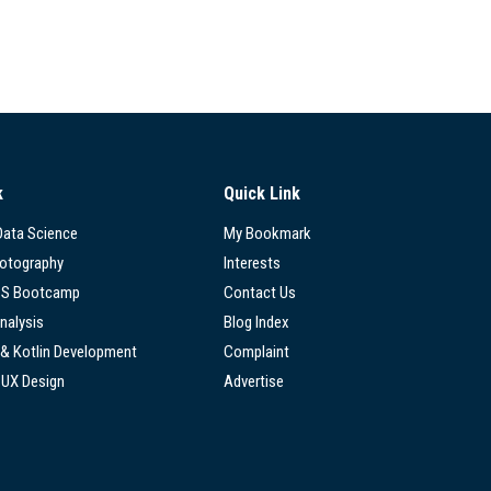
k
Quick Link
 Data Science
My Bookmark
hotography
Interests
SS Bootcamp
Contact Us
nalysis
Blog Index
 & Kotlin Development
Complaint
/UX Design
Advertise