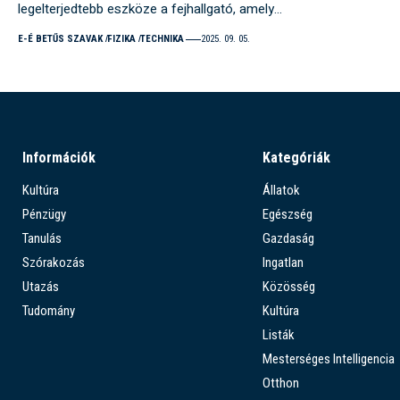
legelterjedtebb eszköze a fejhallgató, amely…
E-É BETŰS SZAVAK
FIZIKA
TECHNIKA
2025. 09. 05.
Információk
Kategóriák
Kultúra
Állatok
Pénzügy
Egészség
Tanulás
Gazdaság
Szórakozás
Ingatlan
Utazás
Közösség
Tudomány
Kultúra
Listák
Mesterséges Intelligencia
Otthon