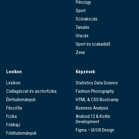
Pénzügy
Sport
Szórakozás
Tanulás
Utazás
Sport és szabadidő
Zene
Lexikon
Képzések
Lexikon
Statistics Data Science
Csillagászat és asztrofizika
Fashion Photography
Élettudományok
HTML & CSS Bootcamp
Filozófia
Business Analysis
Fizika
Android 12 & Kotlin
Development
Földrajz
Figma – UI/UX Design
Földtudományok